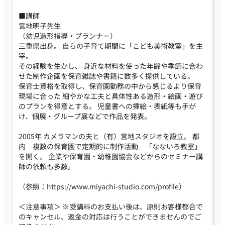
■講師
宮地明子先生
（幼児造形指導・プランナー）
三重県出身。 自らの子育て期間に「こども美術教室」を主
宰。
その経験を生かし、 身近な材料を使った年齢や季節に合わ
せた制作企画を保育雑誌や書籍に数多く提供している。
保育士資格を取得し、保育園勤務の中から感じるより保育
現場に合った 細やかな工夫と具体性ある造形・絵画・遊び
のプランを得意とする。 児童書への挿絵・表紙等も手が
け、個展・グループ展などで作品を発表。
2005年 カメラマンの夫と（有）宮地スタジオを設立。 都
内 複数の保育園で定期的に制作活動 「なないろ教室」
を開く。 企業や保育園・幼稚園協会などからのセミナー講
師の依頼も多数。
（参照：https://www.miyachi-studio.com/profile）
＜注意事項＞ ※受講料のお支払い後は、原則お客様都合で
のキャンセル、返金の対応は行うことができませんのでご