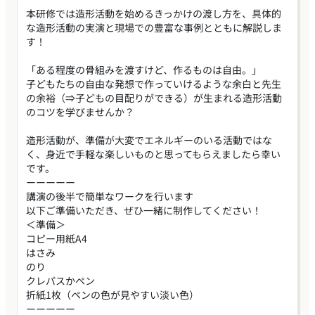
本研修では造形活動を始めるきっかけの渡し方を、具体的
な造形活動の実演と現場での豊富な事例とともに解説しま
す！
「ある程度の骨組みを渡すけど、作るものは自由。」
子どもたちの自由な発想で作っていけるような余白と先生
の余裕（⇒子どもの目配りができる）が生まれる造形活動
のコツを学びませんか？
造形活動が、準備が大変でエネルギーのいる活動ではな
く、身近で手軽な楽しいものと思ってもらえましたら幸い
です。
ーーーーー
講演の後半で簡単なワークを行います
以下ご準備いただき、ぜひ一緒に制作してください！
＜準備＞
コピー用紙A4
はさみ
のり
クレパスかペン
折紙1枚（ペンの色が見やすい淡い色）
ーーーーー